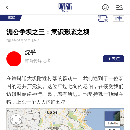
博客
T中
湄公争坝之三：意识形态之坝
2013年05月08日 15:48
沈乎
＋关注
＋关注
财新传媒记者
在诗琳通大坝附近村落的群访中，我们遇到了一位泰
国的老共产党员。这位年过七旬的老伯，在接受我们
访谈时始终神情严肃，若有所思。他坚持戴一顶绿军
帽，上头一个大大的红五星。