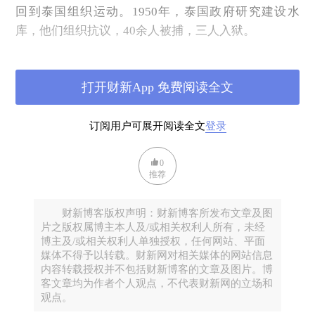
回到泰国组织运动。1950年，泰国政府研究建设水
库，他们组织抗议，40余人被捕，三人入狱。
但我们很幸运，老伯说，我们得到了共产主义国家的
帮助，老挝、越南、柬埔寨。中国提供武器，老挝提
打开财新App 免费阅读全文
供了人员和地点，我们有70个年轻人，利用学校来练
枪。泰国政府得知之后计划清剿。1968年，在抓捕行
订阅用户可展开阅读全文
登录
动中，三人死亡，剩下的人逃入丛林，开始了游击
战。1969年，大坝建成，2000多人被迫搬迁。
0
70年代，这个游击队一度发展到300多人，但未能成为
推荐
历史的主流。斗争了18年后的1987年，游击队员们终
于以自首的方式与政府达成和解。此后老伯仍在抗议
财新博客版权声明：财新博客所发布文章及图
片之版权属博主本人及/或相关权利人所有，未经
大坝，但身份已不再是一个共产主义爱好者，而是一
博主及/或相关权利人单独授权，任何网站、平面
个受大坝影响的村民，在这个年代，其它的许多村民
媒体不得予以转载。财新网对相关媒体的网站信息
逐渐意识到原本的生活因大坝受损，更受到蒙河口大
内容转载授权并不包括财新博客的文章及图片。博
客文章均为作者个人观点，不代表财新网的立场和
坝抗议的鼓舞，也加入到抗议并要求政府赔偿的行列
观点。
中来。